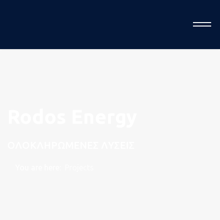
Η ομ
Rodos Energy
ΟΛΟΚΛΗΡΩΜΕΝΕΣ ΛΥΣΕΙΣ
μας
You are here:
Projects