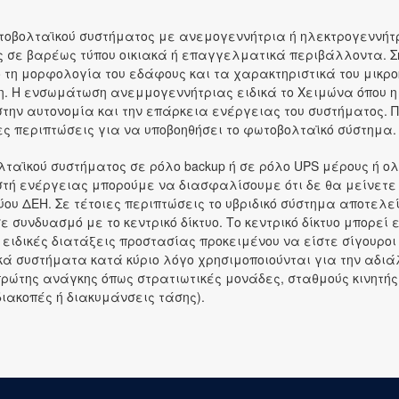
ς
τοβολταϊκού συστήματος με ανεμογεννήτρια ή ηλεκτρογεννήτ
ς σε βαρέως τύπου οικιακά ή επαγγελματικά περιβάλλοντα. Ση
 τη μορφολογία του εδάφους και τα χαρακτηριστικά του μικρ
ση. Η ενσωμάτωση ανεμμογεννήτριας ειδικά το Χειμώνα όπου 
 στην αυτονομία και την επάρκεια ενέργειας του συστήματος
ς περιπτώσεις για να υποβοηθήσει το φωτοβολταϊκό σύστημα.
ταϊκού συστήματος σε ρόλο backup ή σε ρόλο UPS μέρους ή ο
τή ενέργειας μπορούμε να διασφαλίσουμε ότι δε θα μείνετε
τύου ΔΕΗ. Σε τέτοιες περιπτώσεις το υβριδικό σύστημα αποτελ
 συνδυασμό με το κεντρικό δίκτυο. Το κεντρικό δίκτυο μπορεί 
ειδικές διατάξεις προστασίας προκειμένου να είστε σίγουροι 
ικά συστήματα κατά κύριο λόγο χρησιμοποιούνται για την αδιά
της ανάγκης όπως στρατιωτικές μονάδες, σταθμούς κινητής 
διακοπές ή διακυμάνσεις τάσης).