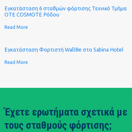
Εγκατάσταση 6 σταθμών φόρτισης Τεχνικό Τμήμα
ΟΤΕ COSMOTE Ρόδου
Read More
Εγκατάσταση Φορτιστή WallBe στο Sabina Hotel
Read More
Έχετε ερωτήματα σχετικά με
τους σταθμούς φόρτισης;