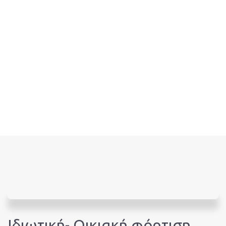
Ευθ
Θέσ
Ιδιωτική- Οικιακή φόρτιση