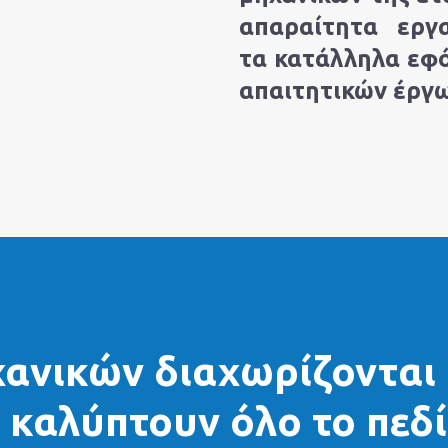
ρική
απαραίτητα εργα
τα κατάλληλα εφό
απαιτητικών έργω
ωνική
ύνη
χανικών διαχωρίζονται 
ι καλύπτουν όλο το πεδί