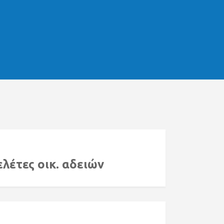
ία
λέτες οικ. αδειών