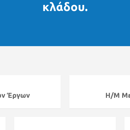
ις
κλάδου.
σίας
οινων
ών Έργων
Η/Μ Με