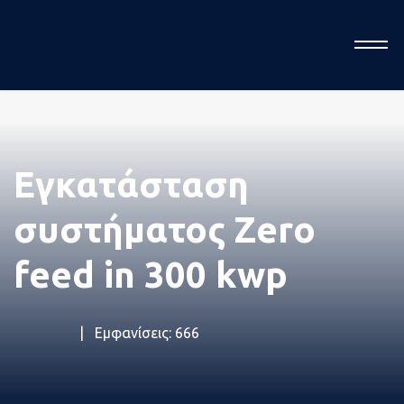
Η ομ
Εγκατάσταση
συστήματος Zero
μας
feed in 300 kwp
Εμφανίσεις: 666