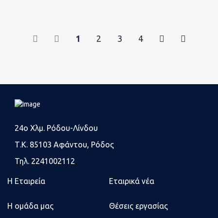
1
2
3
4
24o Χλμ. Ρόδου-Λίνδου
Τ.Κ. 85103 Αφάντου, Ρόδος
Τηλ. 2241002112
Η Εταιρεία
Εταιρικά νέα
Η ομάδα μας
Θέσεις εργασίας